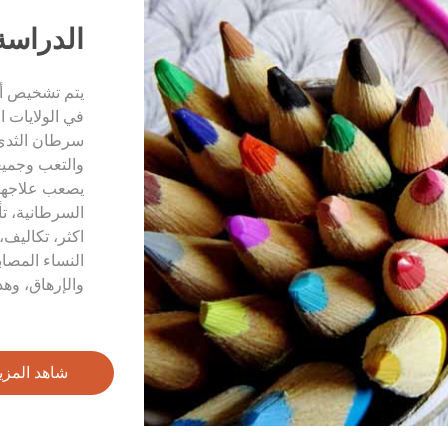
الدراسة
في الولايات 
سرطان الثدي 
والتعب وجميعه
يصعب علاجها 
السرطانية، تأ
اكثر، تكاليف،
النساء المصا
والإرهاق، وهذ
شاهد المزي