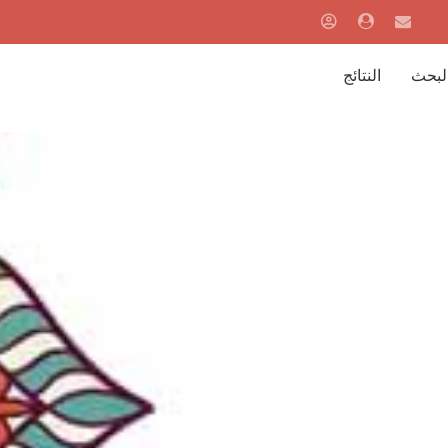
البحث
النتائج